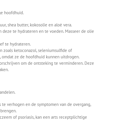
ge hoofdhuid.
r, shea butter, kokosolie en aloë vera.
om deze te hydrateren en te voeden. Masseer de olie
f te hydrateren.
 zoals ketoconazol, seleniumsulfide of
n, omdat ze de hoofdhuid kunnen uitdrogen.
voorschrijven om de ontsteking te verminderen. Deze
aken.
andelen.
s te verhogen en de symptomen van de overgang,
ebrengen.
eem of psoriasis, kan een arts receptplichtige