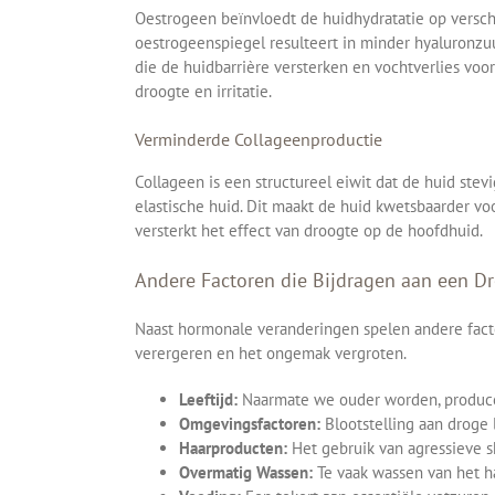
Oestrogeen beïnvloedt de huidhydratatie op verschi
oestrogeenspiegel resulteert in minder hyaluronzu
die de huidbarrière versterken en vochtverlies vo
droogte en irritatie.
Verminderde Collageenproductie
Collageen is een structureel eiwit dat de huid stev
elastische huid. Dit maakt de huid kwetsbaarder v
versterkt het effect van droogte op de hoofdhuid.
Andere Factoren die Bijdragen aan een D
Naast hormonale veranderingen spelen andere fact
verergeren en het ongemak vergroten.
Leeftijd:
Naarmate we ouder worden, produceer
Omgevingsfactoren:
Blootstelling aan droge
Haarproducten:
Het gebruik van agressieve sh
Overmatig Wassen:
Te vaak wassen van het ha