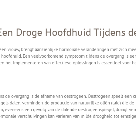
en Droge Hoofdhuid Tijdens d
n een vrouw, brengt aanzienlijke hormonale veranderingen met zich me
e hoofdhuid. Een veelvoorkomend symptoom tijdens de overgang is een
n en het implementeren van effectieve oplossingen is essentieel voor
ns de overgang is de afname van oestrogeen. Oestrogeen speelt een cru
gels dalen, vermindert de productie van natuurlijke oliën (talg) die de 
, eveneens een gevolg van de dalende oestrogeenspiegel, draagt verde
monale verschuivingen kan variëren van milde droogheid tot ernstige 