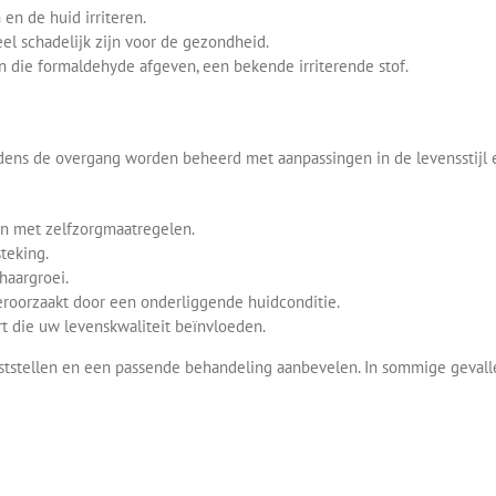
en de huid irriteren.
l schadelijk zijn voor de gezondheid.
die formaldehyde afgeven, een bekende irriterende stof.
dens de overgang worden beheerd met aanpassingen in de levensstijl e
en met zelfzorgmaatregelen.
steking.
haargroei.
roorzaakt door een onderliggende huidconditie.
 die uw levenskwaliteit beïnvloeden.
aststellen en een passende behandeling aanbevelen. In sommige geval