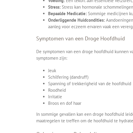
Voeding:
Een tekort aan essentiële vetzuren
Stress:
Stress kan hormonale schommelingen 
Bepaalde Medicatie:
Sommige medicijnen kun
Onderliggende Huidcondities:
Aandoeningen 
aanleg voor eczeem ervaren vaak een vererg
Symptomen van een Droge Hoofdhuid
De symptomen van een droge hoofdhuid kunnen varië
symptomen zijn:
Jeuk
Schilfering (dandruff)
Spanning of trekkerigheid van de hoofdhuid
Roodheid
Irritatie
Broos en dof haar
In sommige gevallen kan een droge hoofdhuid leide
maatregelen te treffen om de hoofdhuid te hydrate