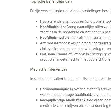
Topische Behandelingen
Er zijn verschillende topische behandelingen besc
Hydraterende Shampoos en Conditioners:
Zoe
Hoofdhuidoliën:
Breng natuurlijke oliën zoal
zachtjes in de hoofdhuid en laat het een paar
Hoofdhuidmaskers:
Gebruik een hydraterend 
Antiroosshampoos:
Als de droge hoofdhuid ge
zinkpyrithion helpen om de schilfering te v
Cortisone Crèmes of Lotions:
In ernstige geva
producten moeten echter met voorzichtighei
Medische Interventies
In sommige gevallen kan een medische interventie
Hormoontherapie:
In overleg met een arts 
waaronder een droge hoofdhuid, te verlichten
Receptplichtige Medicatie:
Als de droge hoof
medicatie voorschrijven om de aandoening t