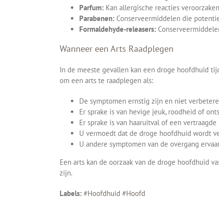
Parfum:
Kan allergische reacties veroorzaken 
Parabenen:
Conserveermiddelen die potentiee
Formaldehyde-releasers:
Conserveermiddelen 
Wanneer een Arts Raadplegen
In de meeste gevallen kan een droge hoofdhuid tij
om een arts te raadplegen als:
De symptomen ernstig zijn en niet verbeter
Er sprake is van hevige jeuk, roodheid of ont
Er sprake is van haaruitval of een vertraagde 
U vermoedt dat de droge hoofdhuid wordt ve
U andere symptomen van de overgang ervaart
Een arts kan de oorzaak van de droge hoofdhuid v
zijn.
Labels:
#
Hoofdhuid
#
Hoofd