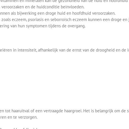
, vitaminen en mineralen kan de gezondheid van de huid en hoofdhuid
veroorzaken en de huidconditie beïnvloeden.
nen als bijwerking een droge huid en hoofdhuid veroorzaken.
zoals eczeem, psoriasis en seborroïsch eczeem kunnen een droge en
ering van hun symptomen tijdens de overgang.
ren in intensiteit, afhankelijk van de ernst van de droogheid en de
n tot haaruitval of een vertraagde haargroei. Het is belangrijk om d
ren en te verzorgen.