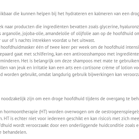
hikbaar die kunnen helpen bij het hydrateren en kalmeren van een dro
k naar producten die ingrediënten bevatten zoals glycerine, hyaluronzuu
s arganolie, jojoba-olie, amandelolie of olijfolie aan op de hoofdhuid 
 uur of 's nachts intrekken voordat u het uitwast.
hoofdhuidmasker één of twee keer per week om de hoofdhuid intensie
paard gaat met schilfering, kan een antiroosshampoo met ingrediënten
erminderen. Het is belangrijk om deze shampoos met mate te gebruike
llen van jeuk en irritatie kan een arts een cortisone crème of lotion 
d worden gebruikt, omdat langdurig gebruik bijwerkingen kan veroorz
 noodzakelijk zijn om een droge hoofdhuid tijdens de overgang te beh
kan hormoontherapie (HT) worden overwogen om de oestrogeenspiegel
. HT is echter niet voor iedereen geschikt en kan risico's met zich me
dhuid wordt veroorzaakt door een onderliggende huidconditie zoals ecz
e behandelen.