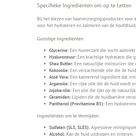
Specifieke Ingrediënten om op te Letten
Bij het kiezen van haarverzorgingsproducten voor e
voor het hydrateren en kalmeren van de hoofdhui
Gunstige Ingrediënten
Glycerine:
Een humectant die vocht aantrekt 
Hyaluronzuur:
Een krachtige hydratator die 
Shea Butter:
Een natuurlijke moisturizer die 
Kokosolie:
Een verzachtende olie die de huid
Aloë Vera:
Een kalmerend ingrediënt dat irrit
Arganolie:
Een rijke olie die de huid voedt e
Jojoba-olie:
Een olie die lijkt op de natuurlij
Ceramiden:
Lipiden die de huidbarrière vers
Panthenol (Provitamine B5):
Een hydraterend
Ingrediënten om te Vermijden
Sulfaten (SLS, SLES):
Agressieve reinigingsmi
Alcohol:
Kan de huid uitdrogen en irriteren.