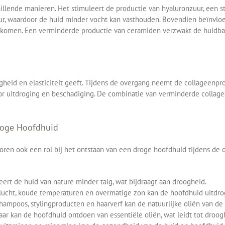
llende manieren. Het stimuleert de productie van hyaluronzuur, een st
ur, waardoor de huid minder vocht kan vasthouden. Bovendien beïnvloe
orkomen. Een verminderde productie van ceramiden verzwakt de huidbar
igheid en elasticiteit geeft. Tijdens de overgang neemt de collageenpr
oor uitdroging en beschadiging. De combinatie van verminderde collag
roge Hoofdhuid
oren ook een rol bij het ontstaan van een droge hoofdhuid tijdens d
t de huid van nature minder talg, wat bijdraagt aan droogheid.
 lucht, koude temperaturen en overmatige zon kan de hoofdhuid uitdro
ampoos, stylingproducten en haarverf kan de natuurlijke oliën van de 
ar kan de hoofdhuid ontdoen van essentiële oliën, wat leidt tot droog