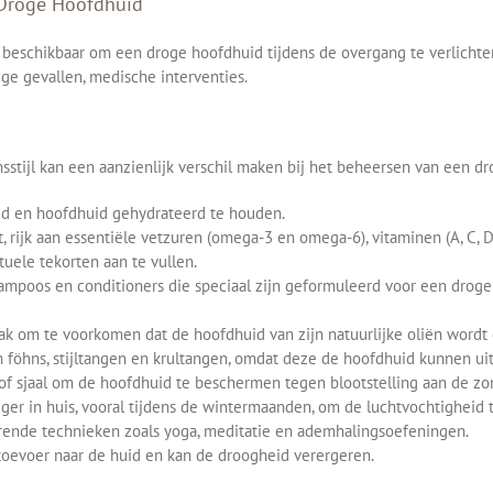
 Droge Hoofdhuid
n beschikbaar om een droge hoofdhuid tijdens de overgang te verlicht
ige gevallen, medische interventies.
stijl kan een aanzienlijk verschil maken bij het beheersen van een d
d en hoofdhuid gehydrateerd te houden.
 rijk aan essentiële vetzuren (omega-3 en omega-6), vitaminen (A, C, D
ele tekorten aan te vullen.
mpoos en conditioners die speciaal zijn geformuleerd voor een drog
k om te voorkomen dat de hoofdhuid van zijn natuurlijke oliën wordt
 föhns, stijltangen en krultangen, omdat deze de hoofdhuid kunnen ui
f sjaal om de hoofdhuid te beschermen tegen blootstelling aan de zo
er in huis, vooral tijdens de wintermaanden, om de luchtvochtigheid 
ende technieken zoals yoga, meditatie en ademhalingsoefeningen.
oevoer naar de huid en kan de droogheid verergeren.