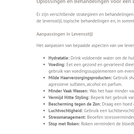
Oplossingen en Behandelingen voor een
Er zijn verschillende strategieën en behandelinge
de levensstijl, topische behandelingen en, in somm
Aanpassingen in Levensstijl
Het aanpassen van bepaalde aspecten van uw levens
Hydratatie:
Drink voldoende water om de hui
Voeding:
Eet een gezond en gevarieerd dieet,
gebruik van voedingssupplementen om eventu
Milde Haarverzorgingsproducten:
Gebruik sha
agressieve sulfaten, alcohol en parfum.
Minder Vaak Wassen:
Was het haar minder vaa
Vermijd Hitte Styling:
Beperk het gebruik van
Bescherming tegen de Zon:
Draag een hoed o
Luchtvochtigheid:
Gebruik een luchtbevochtig
Stressmanagement:
Beoefen stressverminder
Stop met Roken:
Roken vermindert de bloedt