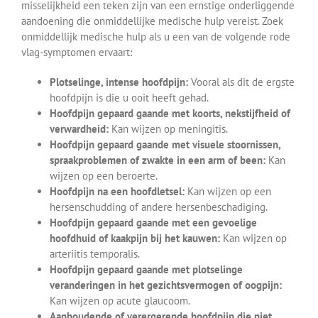
misselijkheid een teken zijn van een ernstige onderliggende
aandoening die onmiddellijke medische hulp vereist. Zoek
onmiddellijk medische hulp als u een van de volgende rode
vlag-symptomen ervaart:
Plotselinge, intense hoofdpijn:
Vooral als dit de ergste
hoofdpijn is die u ooit heeft gehad.
Hoofdpijn gepaard gaande met koorts, nekstijfheid of
verwardheid:
Kan wijzen op meningitis.
Hoofdpijn gepaard gaande met visuele stoornissen,
spraakproblemen of zwakte in een arm of been:
Kan
wijzen op een beroerte.
Hoofdpijn na een hoofdletsel:
Kan wijzen op een
hersenschudding of andere hersenbeschadiging.
Hoofdpijn gepaard gaande met een gevoelige
hoofdhuid of kaakpijn bij het kauwen:
Kan wijzen op
arteriitis temporalis.
Hoofdpijn gepaard gaande met plotselinge
veranderingen in het gezichtsvermogen of oogpijn:
Kan wijzen op acute glaucoom.
Aanhoudende of verergerende hoofdpijn die niet