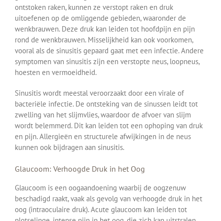
ontstoken raken, kunnen ze verstopt raken en druk
uitoefenen op de omliggende gebieden, waaronder de
wenkbrauwen. Deze druk kan leiden tot hoofdpijn en pijn
rond de wenkbrauwen. Misselijkheid kan ook voorkomen,
vooral als de sinusitis gepaard gaat met een infectie. Andere
symptomen van sinusitis zijn een verstopte neus, loopneus,
hoesten en vermoeidheid.
Sinusitis wordt meestal veroorzaakt door een virale of
bacteriële infectie. De ontsteking van de sinussen leidt tot
zwelling van het slijmvlies, waardoor de afvoer van slijm
wordt belemmerd. Dit kan leiden tot een ophoping van druk
en pijn. Allergieën en structurele afwijkingen in de neus
kunnen ook bijdragen aan sinusitis.
Glaucoom: Verhoogde Druk in het Oog
Glaucoom is een oogaandoening waarbij de oogzenuw
beschadigd raakt, vaak als gevolg van verhoogde druk in het
oog (intraoculaire druk). Acute glaucoom kan leiden tot
plotselinge, intense pijn in het oog, die zich kan uitstralen