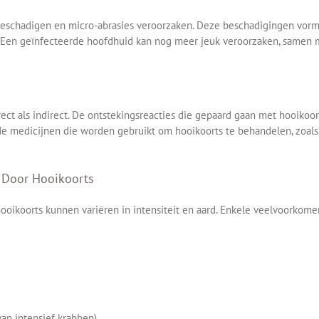
 beschadigen en micro-abrasies veroorzaken. Deze beschadigingen vor
s. Een geïnfecteerde hoofdhuid kan nog meer jeuk veroorzaken, samen
rect als indirect. De ontstekingsreacties die gepaard gaan met hooikoo
de medicijnen die worden gebruikt om hooikoorts te behandelen, zoals
Door Hooikoorts
ikoorts kunnen variëren in intensiteit en aard. Enkele veelvoorkom
van intensief krabben)