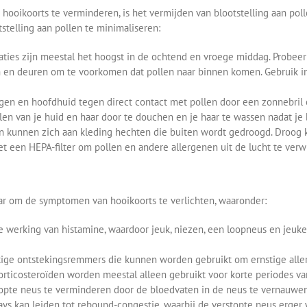
ikoorts te verminderen, is het vermijden van blootstelling aan pollen.
tstelling aan pollen te minimaliseren:
ties zijn meestal het hoogst in de ochtend en vroege middag. Probeer 
 en deuren om te voorkomen dat pollen naar binnen komen. Gebruik in
en en hoofdhuid tegen direct contact met pollen door een zonnebril 
len van je huid en haar door te douchen en je haar te wassen nadat je
n kunnen zich aan kleding hechten die buiten wordt gedroogd. Droog kl
t een HEPA-filter om pollen en andere allergenen uit de lucht te verw
aar om de symptomen van hooikoorts te verlichten, waaronder:
e werking van histamine, waardoor jeuk, niezen, een loopneus en jeuke
tige ontstekingsremmers die kunnen worden gebruikt om ernstige allerg
 corticosteroïden worden meestal alleen gebruikt voor korte periodes 
pte neus te verminderen door de bloedvaten in de neus te vernauwen. Z
ys kan leiden tot rebound-congestie, waarbij de verstopte neus erger 