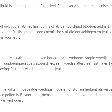
dhuid is complex en multifactorieel. Er zijn verschillende mechanisme
uid, vooral als het haar dun is of als de hoofdhuid blootgesteld is. Di
rijgeeft. Histamine is een chemische stof die ontstekingen en jeuk ve
is voor jeuk.
uid, vaak als onderdeel van het atopisch syndroom. Atopie verwijst n
en aandoeningen zoals atopisch eczeem, voedselallergieën, astma en ho
gevingsfactoren, wat kan leiden tot jeuk.
eiwitten in bepaalde voedingsmiddelen of stoffen herkent als vergelij
 aan pollen is. Bijvoorbeeld, mensen met een allergie voor berkenpoll
d kan verhogen.