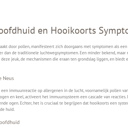
Hoofdhuid en Hooikoorts Symp
aakt door pollen, manifesteert zich doorgaans met symptomen als een
rder dan de traditionele luchtwegsymptomen. Een minder bekend, maar n
an deze jeuk, de mechanismen die eraan ten grondslag liggen, en bied
te Neus
is een immuunreactie op allergenen in de lucht, voornamelijk pollen v
 ogen en keel, activeert het immuunsysteem een cascade van reacties
nde ogen. Echter, het is cruciaal te begrijpen dat hooikoorts een syst
de huid.
Hoofdhuid