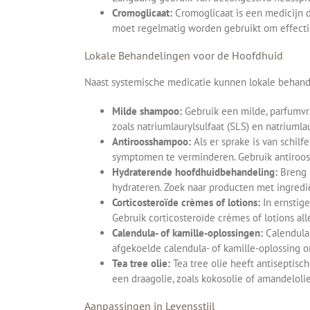
Cromoglicaat:
Cromoglicaat is een medicijn d
moet regelmatig worden gebruikt om effectie
Lokale Behandelingen voor de Hoofdhuid
Naast systemische medicatie kunnen lokale behande
Milde shampoo:
Gebruik een milde, parfumvri
zoals natriumlaurylsulfaat (SLS) en natriumla
Antiroosshampoo:
Als er sprake is van schil
symptomen te verminderen. Gebruik antiroos
Hydraterende hoofdhuidbehandeling:
Breng n
hydrateren. Zoek naar producten met ingredië
Corticosteroïde crèmes of lotions:
In ernstige
Gebruik corticosteroïde crèmes of lotions al
Calendula- of kamille-oplossingen:
Calendula
afgekoelde calendula- of kamille-oplossing o
Tea tree olie:
Tea tree olie heeft antiseptis
een draagolie, zoals kokosolie of amandeloli
Aanpassingen in Levensstijl