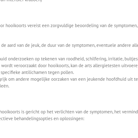
or hooikoorts vereist een zorgvuldige beoordeling van de symptomen, 
r de aard van de jeuk, de duur van de symptomen, eventuele andere al
id onderzoeken op tekenen van roodheid, schilfering, irritatie, bultjes 
wordt veroorzaakt door hooikoorts, kan de arts allergietesten uitvoere
specifieke antilichamen tegen pollen.
rijk om andere mogelijke oorzaken van een jeukende hoofdhuid uit te s
ieën.
oikoorts is gericht op het verlichten van de symptomen, het verminde
fectieve behandelingsopties en oplossingen: