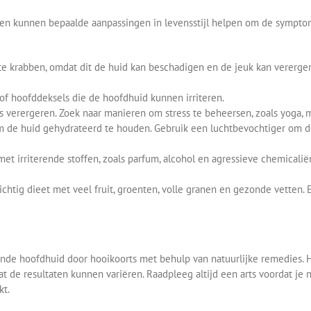
gen kunnen bepaalde aanpassingen in levensstijl helpen om de sympt
e krabben, omdat dit de huid kan beschadigen en de jeuk kan vererger
of hoofddeksels die de hoofdhuid kunnen irriteren.
es verergeren. Zoek naar manieren om stress te beheersen, zoals yoga,
de huid gehydrateerd te houden. Gebruik een luchtbevochtiger om de 
et irriterende stoffen, zoals parfum, alcohol en agressieve chemicali
htig dieet met veel fruit, groenten, volle granen en gezonde vetten
e hoofdhuid door hooikoorts met behulp van natuurlijke remedies. He
de resultaten kunnen variëren. Raadpleeg altijd een arts voordat je na
kt.