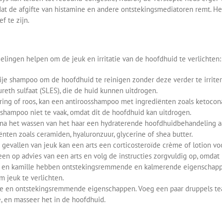
at de afgifte van histamine en andere ontstekingsmediatoren remt. Het
f te zijn.
lingen helpen om de jeuk en irritatie van de hoofdhuid te verlichten:
je shampoo om de hoofdhuid te reinigen zonder deze verder te irriter
ureth sulfaat (SLES), die de huid kunnen uitdrogen.
fering of roos, kan een antiroosshampoo met ingrediënten zoals ketocon
shampoo niet te vaak, omdat dit de hoofdhuid kan uitdrogen.
a het wassen van het haar een hydraterende hoofdhuidbehandeling aan
nten zoals ceramiden, hyaluronzuur, glycerine of shea butter.
 gevallen van jeuk kan een arts een corticosteroïde crème of lotion v
leen op advies van een arts en volg de instructies zorgvuldig op, omda
 en kamille hebben ontstekingsremmende en kalmerende eigenschapp
m jeuk te verlichten.
che en ontstekingsremmende eigenschappen. Voeg een paar druppels te
e, en masseer het in de hoofdhuid.