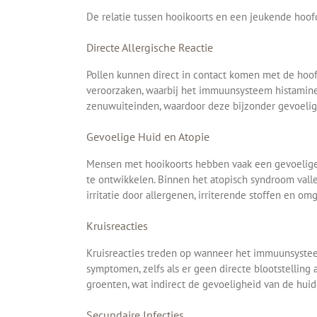
De relatie tussen hooikoorts en een jeukende hoof
Directe Allergische Reactie
Pollen kunnen direct in contact komen met de hoofdh
veroorzaken, waarbij het immuunsysteem histamine v
zenuwuiteinden, waardoor deze bijzonder gevoelig 
Gevoelige Huid en Atopie
Mensen met hooikoorts hebben vaak een gevoelige h
te ontwikkelen. Binnen het atopisch syndroom vall
irritatie door allergenen, irriterende stoffen en om
Kruisreacties
Kruisreacties treden op wanneer het immuunsysteem 
symptomen, zelfs als er geen directe blootstelling
groenten, wat indirect de gevoeligheid van de hui
Secundaire Infecties