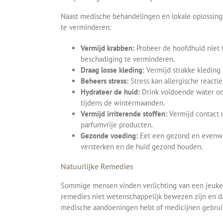
Naast medische behandelingen en lokale oplossin
te verminderen:
Vermijd krabben:
Probeer de hoofdhuid niet t
beschadiging te verminderen.
Draag losse kleding:
Vermijd strakke kleding 
Beheers stress:
Stress kan allergische reacti
Hydrateer de huid:
Drink voldoende water om 
tijdens de wintermaanden.
Vermijd irriterende stoffen:
Vermijd contact m
parfumvrije producten.
Gezonde voeding:
Eet een gezond en evenwic
versterken en de huid gezond houden.
Natuurlijke Remedies
Sommige mensen vinden verlichting van een jeukend
remedies niet wetenschappelijk bewezen zijn en dat 
medische aandoeningen hebt of medicijnen gebrui