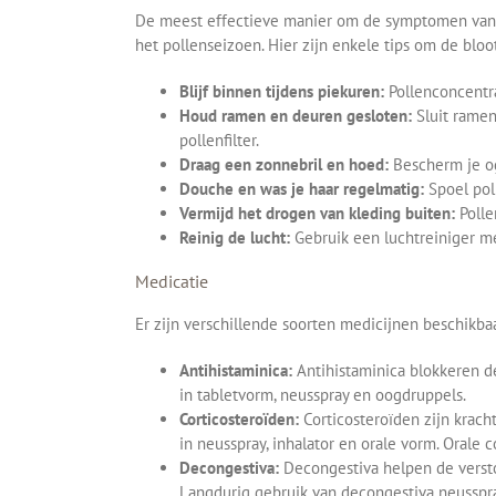
De meest effectieve manier om de symptomen van hoo
het pollenseizoen. Hier zijn enkele tips om de bloo
Blijf binnen tijdens piekuren:
Pollenconcentra
Houd ramen en deuren gesloten:
Sluit ramen
pollenfilter.
Draag een zonnebril en hoed:
Bescherm je og
Douche en was je haar regelmatig:
Spoel pol
Vermijd het drogen van kleding buiten:
Polle
Reinig de lucht:
Gebruik een luchtreiniger me
Medicatie
Er zijn verschillende soorten medicijnen beschikb
Antihistaminica:
Antihistaminica blokkeren d
in tabletvorm, neusspray en oogdruppels.
Corticosteroïden:
Corticosteroïden zijn krach
in neusspray, inhalator en orale vorm. Orale
Decongestiva:
Decongestiva helpen de versto
Langdurig gebruik van decongestiva neusspra