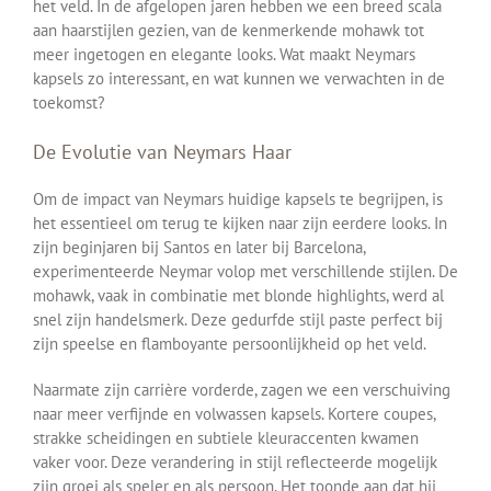
het veld. In de afgelopen jaren hebben we een breed scala
aan haarstijlen gezien, van de kenmerkende mohawk tot
meer ingetogen en elegante looks. Wat maakt Neymars
kapsels zo interessant, en wat kunnen we verwachten in de
toekomst?
De Evolutie van Neymars Haar
Om de impact van Neymars huidige kapsels te begrijpen, is
het essentieel om terug te kijken naar zijn eerdere looks. In
zijn beginjaren bij Santos en later bij Barcelona,
experimenteerde Neymar volop met verschillende stijlen. De
mohawk, vaak in combinatie met blonde highlights, werd al
snel zijn handelsmerk. Deze gedurfde stijl paste perfect bij
zijn speelse en flamboyante persoonlijkheid op het veld.
Naarmate zijn carrière vorderde, zagen we een verschuiving
naar meer verfijnde en volwassen kapsels. Kortere coupes,
strakke scheidingen en subtiele kleuraccenten kwamen
vaker voor. Deze verandering in stijl reflecteerde mogelijk
zijn groei als speler en als persoon. Het toonde aan dat hij