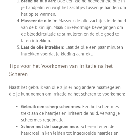
Breng de olie aan:
Doe een kleine hoeveelheid olie in
je handpalm en wrijf het zachtjes tussen je handen om
het op te warmen.
Masseer de olie in:
Masseer de olie zachtjes in de huid
van de bikinilijn. Maak cirkelvormige bewegingen om
de bloedcirculatie te stimuleren en de olie goed te
laten intrekken.
Laat de olie intrekken:
Laat de olie een paar minuten
intrekken voordat je kleding aantrekt.
Tips voor het Voorkomen van Irritatie na het
Scheren
Naast het gebruik van olie zijn er nog andere maatregelen
die je kunt nemen om irritatie na het scheren te voorkomen:
Gebruik een scherp scheermes:
Een bot scheermes
trekt aan de haartjes en irriteert de huid. Vervang je
scheermes regelmatig.
Scheer met de haargroei mee:
Scheren tegen de
haargroei in kan leiden tot ingegroeide haartjes en