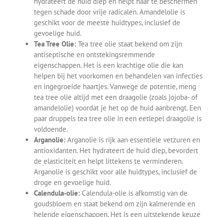
hydrateert de huid diep en helpt haar te beschermen
tegen schade door vrije radicalen. Amandelolie is
geschikt voor de meeste huidtypes, inclusief de
gevoelige huid.
Tea Tree Olie:
Tea tree olie staat bekend om zijn
antiseptische en ontstekingsremmende
eigenschappen. Het is een krachtige olie die kan
helpen bij het voorkomen en behandelen van infecties
en ingegroeide haartjes. Vanwege de potentie, meng
tea tree olie altijd met een draagolie (zoals jojoba- of
amandelolie) voordat je het op de huid aanbrengt. Een
paar druppels tea tree olie in een eetlepel draagolie is
voldoende.
Arganolie:
Arganolie is rijk aan essentiële vetzuren en
antioxidanten. Het hydrateert de huid diep, bevordert
de elasticiteit en helpt littekens te verminderen.
Arganolie is geschikt voor alle huidtypes, inclusief de
droge en gevoelige huid.
Calendula-olie:
Calendula-olie is afkomstig van de
goudsbloem en staat bekend om zijn kalmerende en
helende eigenschappen. Het is een uitstekende keuze