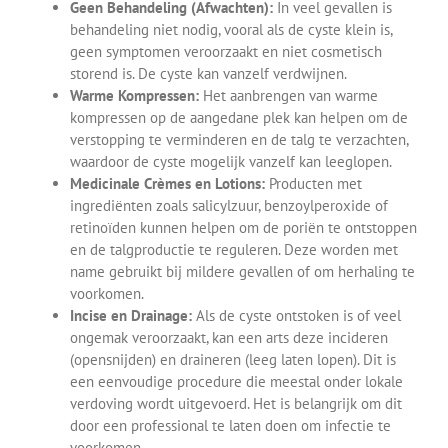
Geen Behandeling (Afwachten):
In veel gevallen is
behandeling niet nodig, vooral als de cyste klein is,
geen symptomen veroorzaakt en niet cosmetisch
storend is. De cyste kan vanzelf verdwijnen.
Warme Kompressen:
Het aanbrengen van warme
kompressen op de aangedane plek kan helpen om de
verstopping te verminderen en de talg te verzachten,
waardoor de cyste mogelijk vanzelf kan leeglopen.
Medicinale Crèmes en Lotions:
Producten met
ingrediënten zoals salicylzuur, benzoylperoxide of
retinoïden kunnen helpen om de poriën te ontstoppen
en de talgproductie te reguleren. Deze worden met
name gebruikt bij mildere gevallen of om herhaling te
voorkomen.
Incise en Drainage:
Als de cyste ontstoken is of veel
ongemak veroorzaakt, kan een arts deze incideren
(opensnijden) en draineren (leeg laten lopen). Dit is
een eenvoudige procedure die meestal onder lokale
verdoving wordt uitgevoerd. Het is belangrijk om dit
door een professional te laten doen om infectie te
voorkomen.