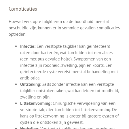
Complicaties
Hoewel verstopte talgklieren op de hoofdhuid meestal
onschuldig zijn, kunnen er in sommige gevallen complicaties
optreden:
Infectie:
Een verstopte talgklier kan geïnfecteerd
raken door bacteriën, wat kan leiden tot een abces
(een met pus gevulde holte). Symptomen van een
infectie zijn roodheid, zwelling, pijn en koorts. Een
geïnfecteerde cyste vereist meestal behandeling met
antibiotica.
Ontsteking:
Zelfs zonder infectie kan een verstopte
talgklier ontstoken raken, wat kan leiden tot roodheid,
zwelling en pijn.
Littekenvorming:
Chirurgische verwijdering van een
verstopte talgklier kan leiden tot littekenvorming. De
kans op littekenvorming is groter bij grotere cysten of
cysten die ontstoken zijn geweest.
Herhaling:
Verstopte talgklieren kunnen terugkeren,