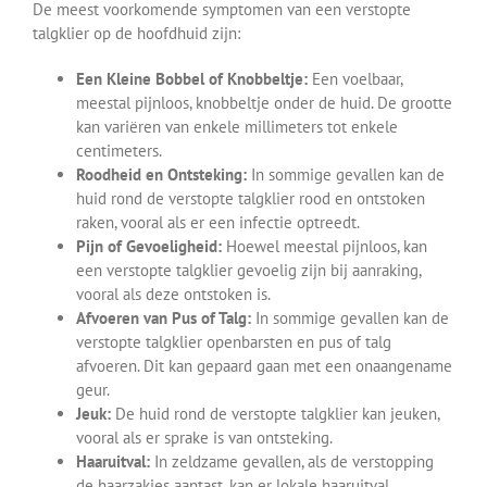
De meest voorkomende symptomen van een verstopte
talgklier op de hoofdhuid zijn:
Een Kleine Bobbel of Knobbeltje:
Een voelbaar,
meestal pijnloos, knobbeltje onder de huid. De grootte
kan variëren van enkele millimeters tot enkele
centimeters.
Roodheid en Ontsteking:
In sommige gevallen kan de
huid rond de verstopte talgklier rood en ontstoken
raken, vooral als er een infectie optreedt.
Pijn of Gevoeligheid:
Hoewel meestal pijnloos, kan
een verstopte talgklier gevoelig zijn bij aanraking,
vooral als deze ontstoken is.
Afvoeren van Pus of Talg:
In sommige gevallen kan de
verstopte talgklier openbarsten en pus of talg
afvoeren. Dit kan gepaard gaan met een onaangename
geur.
Jeuk:
De huid rond de verstopte talgklier kan jeuken,
vooral als er sprake is van ontsteking.
Haaruitval:
In zeldzame gevallen, als de verstopping
de haarzakjes aantast, kan er lokale haaruitval